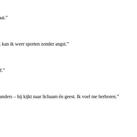
at.
”
 kan ik weer sporten zonder angst.
”
f.
”
nders – hij kijkt naar lichaam én geest. Ik voel me herboren.
”