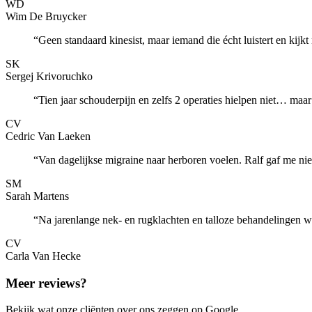
WD
Wim De Bruycker
“
Geen standaard kinesist, maar iemand die écht luistert en kijkt 
SK
Sergej Krivoruchko
“
Tien jaar schouderpijn en zelfs 2 operaties hielpen niet… maa
CV
Cedric Van Laeken
“
Van dagelijkse migraine naar herboren voelen. Ralf gaf me nie
SM
Sarah Martens
“
Na jarenlange nek- en rugklachten en talloze behandelingen was
CV
Carla Van Hecke
Meer reviews?
Bekijk wat onze cliënten over ons zeggen op Google