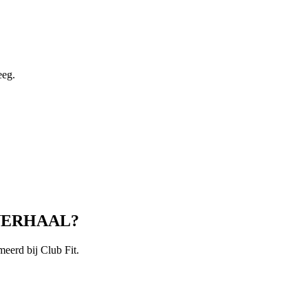
eeg.
VERHAAL?
meerd bij Club Fit.