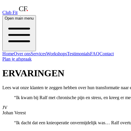
Club Fit
Open main menu
Home
Over ons
Services
Workshops
Testimonials
FAQ
Contact
Plan je afspraak
ERVARINGEN
Lees wat onze klanten te zeggen hebben over hun transformatie naar e
“
Ik kwam bij Ralf met chronische pijn en stress, en kreeg er mee
JV
Johan Verest
“
Ik dacht dat een knieoperatie onvermijdelijk was… Ralf overtui