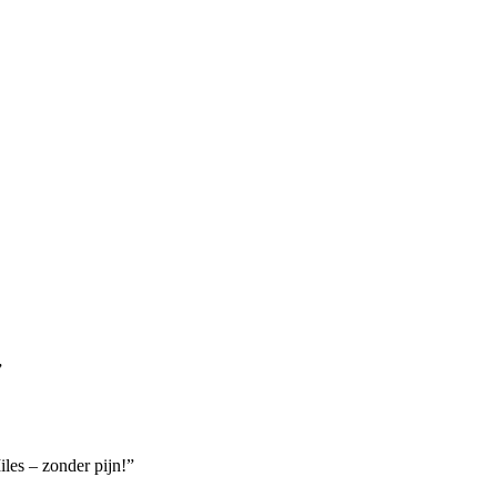
”
iles – zonder pijn!
”